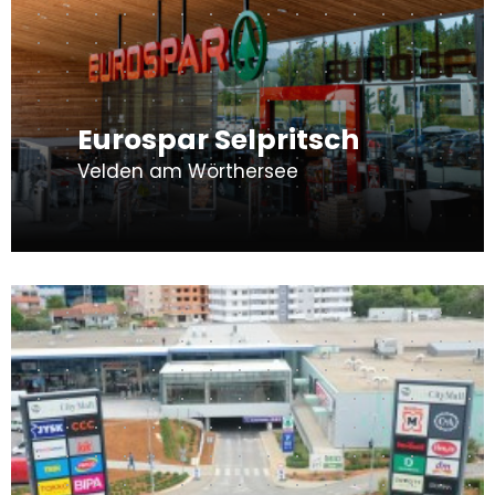
Eurospar Selpritsch
Velden am Wörthersee